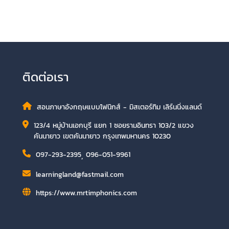
ติดต่อเรา
สอนภาษาอังกฤษแบบโฟนิกส์ - มิสเตอร์ทิม เลิร์นนิ่งแลนด์
123/4 หมู่บ้านเอกบุรี แยก 1 ซอยรามอินทรา 103/2 แขวง
คันนายาว เขตคันนายาว กรุงเทพมหานคร 10230
097-293-2395
,
096-051-9961
learningland@fastmail.com
https://www.mrtimphonics.com